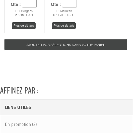
Qté :
Qté :
F : Filsinger's
F : Marukan
P : ONTARIO
P : E-U...U.S.A.
Plus de détails
Plus de détails
AFFINEZ PAR :
LIENS UTILES
En promotion (2)