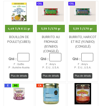
CGL
CGL
4,49 $
/6 X 11 gr
5,59 $
/170 gr
5,59 $
/170 gr
BOUILLON DE
BURRITO AU
BURRITO, HARICOT
POULET(CUBES)
FROMAGE
ET RIZ (91%BIO)
(85%BIO)
(CONGELÉ)
(CONGELÉ)
Qté :
Qté :
Qté :
F : GoBio
F : Amy's
F : Amy's
P : Autriche-Austria
P : E-U...U.S.A.
P : E-U...U.S.A.
Plus de détails
Plus de détails
Plus de détails
E
SG
CA