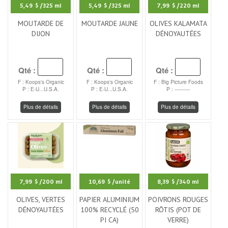
5,49 $
/325 ml
5,49 $
/325 ml
7,99 $
/220 ml
MOUTARDE DE
MOUTARDE JAUNE
OLIVES KALAMATA
DIJON
DÉNOYAUTÉES
Qté :
Qté :
Qté :
F : Koops's Organic
F : Koops's Organic
F : Big Picture Foods
P : E-U...U.S.A.
P : E-U...U.S.A.
P : ----------
Plus de détails
Plus de détails
Plus de détails
7,99 $
/200 ml
10,69 $
/unité
8,39 $
/340 ml
OLIVES, VERTES
PAPIER ALUMINIUM
POIVRONS ROUGES
DÉNOYAUTÉES
100% RECYCLÉ (50
RÔTIS (POT DE
PI CA)
VERRE)