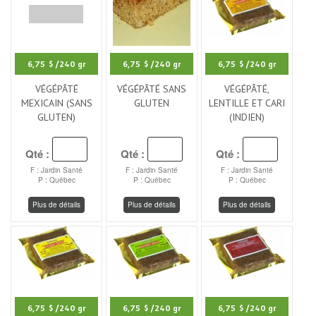
6,75 $
/240 gr
6,75 $
/240 gr
6,75 $
/240 gr
VÉGÉPÂTÉ
VÉGÉPÂTÉ SANS
VÉGÉPÂTÉ,
MEXICAIN (SANS
GLUTEN
LENTILLE ET CARI
GLUTEN)
(INDIEN)
Qté :
Qté :
Qté :
F : Jardin Santé
F : Jardin Santé
F : Jardin Santé
P : Québec
P : Québec
P : Québec
Plus de détails
Plus de détails
Plus de détails
6,75 $
/240 gr
6,75 $
/240 gr
6,75 $
/240 gr