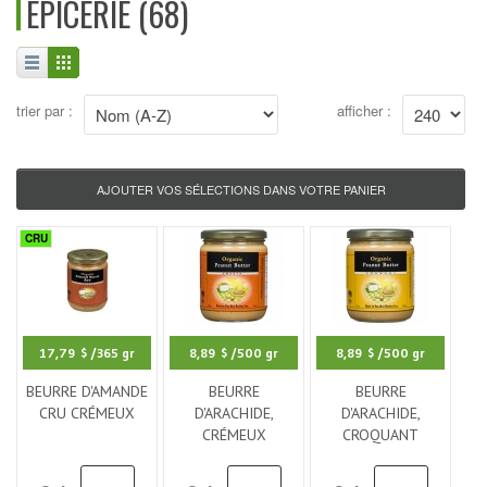
EPICERIE (68)
trier par :
afficher :
CRU
17,79 $
/365 gr
8,89 $
/500 gr
8,89 $
/500 gr
BEURRE D'AMANDE
BEURRE
BEURRE
CRU CRÉMEUX
D'ARACHIDE,
D'ARACHIDE,
CRÉMEUX
CROQUANT