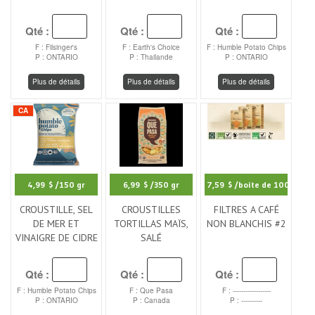
Qté :
Qté :
Qté :
F : Filsinger's
F : Earth's Choice
F : Humble Potato Chips
P : ONTARIO
P : Thailande
P : ONTARIO
Plus de détails
Plus de détails
Plus de détails
CA
4,99 $
/150 gr
6,99 $
/350 gr
7,59 $
/boite de 100
CROUSTILLE, SEL
CROUSTILLES
FILTRES A CAFÉ
DE MER ET
TORTILLAS MAÏS,
NON BLANCHIS #2
VINAIGRE DE CIDRE
SALÉ
Qté :
Qté :
Qté :
F : Humble Potato Chips
F : Que Pasa
F : ------------------
P : ONTARIO
P : Canada
P : ----------