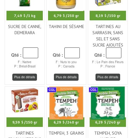
7,49 $
/1 kg
6,79 $
/250 gr
8,19 $
/150 gr
SUCRE DE CANNE,
TAHINI DE SÉSAME
TARTINES AU
DEMERARA
SARRASIN, SANS
SEL ET SANS
SUCRE AJOUTÉS
Qté :
Qté :
Qté :
F : Native
F : Nuts to you
F : Le Pain des Fleurs
P : Brésil-Brasil
P : Canada
P : France
Plus de détails
Plus de détails
Plus de détails
CGL
CGL
9,59 $
/150 gr
6,29 $
/240 gr
6,29 $
/240 gr
TARTINES
TEMPEH, 3 GRAINS
TEMPEH, SOYA