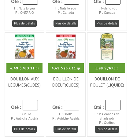
Qté :
Qté :
Qté :
F : Nuts to you
F : Nuts to you
F : Nuts to you
P : ONTARIO
P : Canada
P : Canada
Plus de détails
Plus de détails
Plus de détails
4,49 $
/6 X 11 gr
4,49 $
/6 X 11 gr
5,99 $
/675 g
BOUILLON AUX
BOUILLON DE
BOUILLON DE
LÉGUMES(CUBES)
BOEUF(CUBES)
POULET (LIQUIDE)
Qté :
Qté :
Qté :
F : GoBio
F : GoBio
F : les viandes de
P : Autriche-Austria
P : Autriche-Austria
charlevoix
P : Québec
Plus de détails
Plus de détails
Plus de détails