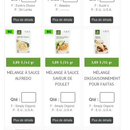
F : Earth's Choice
F : Akwaba
F : Suzie`s
P : Sri Lanka
P : ----------
P : E-U...U.S.A.
Plus de détails
Plus de détails
Plus de détails
SG
SG
3,89 $
/42 gr
3,89 $
/24 gr
3,89 $
/31 gr
MÉLANGE À SAUCE
MÉLANGE À SAUCE
MÉLANGE
ALFREDO
SAVEUR DE
D'ASSAISONNEMENT
POULET
POUR FAJITAS
Qté :
Qté :
Qté :
F : Simply Organic
F : Simply Organic
F : Simply Organic
P : E-U...U.S.A.
P : E-U...U.S.A.
P : E-U...U.S.A.
Plus de détails
Plus de détails
Plus de détails