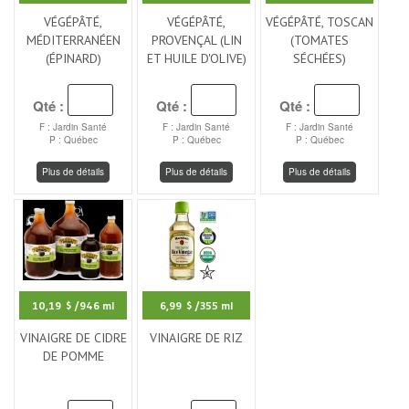
VÉGÉPÂTÉ,
VÉGÉPÂTÉ,
VÉGÉPÂTÉ, TOSCAN
MÉDITERRANÉEN
PROVENÇAL (LIN
(TOMATES
(ÉPINARD)
ET HUILE D'OLIVE)
SÉCHÉES)
Qté :
Qté :
Qté :
F : Jardin Santé
F : Jardin Santé
F : Jardin Santé
P : Québec
P : Québec
P : Québec
Plus de détails
Plus de détails
Plus de détails
10,19 $
/946 ml
6,99 $
/355 ml
VINAIGRE DE CIDRE
VINAIGRE DE RIZ
DE POMME