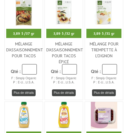
3,89 $
/37 gr
3,89 $
/32 gr
3,89 $
/31 gr
MÉLANGE
MÉLANGE
MÉLANGE POUR
D'ASSAISONNEMENT
D'ASSAISONNEMENT
TREMPETTE À
POUR TACOS
POUR TACOS
L'OIGNON
ÉPICÉ
Qté :
Qté :
Qté :
F : Simply Organic
F : Simply Organic
F : Simply Organic
P : E-U...U.S.A.
P : E-U...U.S.A.
P : E-U...U.S.A.
Plus de détails
Plus de détails
Plus de détails