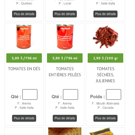
P : Québec
P : Local
P : Italie-Italia
Plus de détails
Plus de détails
Plus de détails
5,89 $
/796 ml
5,89 $
/796 ml
2,99 $
/100 gr
TOMATES EN DÉS
TOMATES
TOMATES
ENTIÈRES PELÉES
SÉCHÉES,
JULIENNES
Qté :
Qté :
Poids :
F : Arema
F : Arema
F : Moulin Abénakis
P : Italie-Italia
P : Italie-Italia
P : Canada
Plus de détails
Plus de détails
Plus de détails