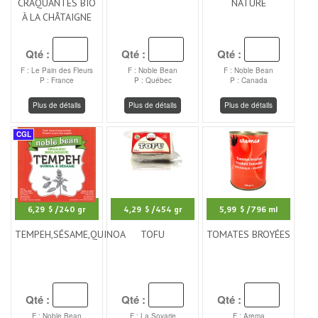
CRAQUANTES BIO
NATURE
À LA CHÂTAIGNE
Qté :
Qté :
Qté :
F : Le Pain des Fleurs
F : Noble Bean
F : Noble Bean
P : France
P : Québec
P : Canada
Plus de détails
Plus de détails
Plus de détails
CGL
6,29 $
/240 gr
4,29 $
/454 gr
5,99 $
/796 ml
TEMPEH,SÉSAME,QUINOA
TOFU
TOMATES BROYÉES
Qté :
Qté :
Qté :
F : Noble Bean
F : La Soyarie
F : Arema