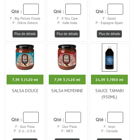
Qté :
Qté :
Qté :
F : Big Picture Foods
F : If You Care
F : Savör
P : Grèce-Greece
P : Italie-Italia
P : Espagne-Spain
Plus de détails
Plus de détails
Plus de détails
7,39 $
/420 ml
7,39 $
/420 ml
14,39 $
/950 ml
SALSA DOUCE
SALSA MOYENNE
SAUCE TAMARI
(950ML)
Qté :
Qté :
Qté :
F : Que Pasa
F : Que Pasa
F : koyo
P : E-U...U.S.A.
P : MEX
P : Canada