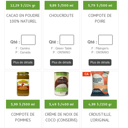
12,29 $
/224 gr
9,89 $
/500 ml
5,79 $
/500 ml
CACAO EN POUDRE
CHOUCROUTE
COMPOTE DE
100% NATUREL
POIRE
Qté :
Qté :
Qté :
F : Camino
F : Green Table
F : Filsinger's
P : Canada
P : ONTARIO
P : ONTARIO
Plus de détails
Plus de détails
Plus de détails
CA
5,99 $
/500 ml
5,49 $
/400 ml
4,99 $
/150 gr
COMPOTE DE
CRÈME DE NOIX DE
CROUSTILLE,
POMMES
COCO (CONSERVE)
L'ORIGINAL