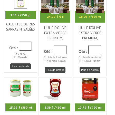
28,50 $
20,99 $
3,89 $
/150 gr
24,99 $
18,99 $
/1 li
/500 ml
GALETTES DE RIZ-
HUILE D'OLIVE
HUILE D'OLIVE
SARRASIN, SALÉES
EXTRA-VIERGE
EXTRA-VIERGE
PREMIUM,
PREMIUM,
Qté :
Qté :
Qté :
F : koyo
P : Canada
F : Pérola luminosa
F : Pérola luminosa
P : Tunisie-Tunisia
P : Tunisie-Tunisia
Plus de détails
Plus de détails
Plus de détails
15,99 $
/350 ml
8,39 $
/499 ml
12,79 $
/490 ml