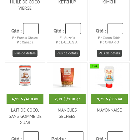
HUILE DE COCO
KETCHUP
KIMCHI
VIERGE
Qté :
Qté :
Qté :
F : Earth's Choice
F : Suzie`s
F : Green Table
P : Canada
P : E-U...U.S.A.
P : ONTARIO
Plus de détails
Plus de détails
Plus de détails
SG
4,99 $
/400 ml
7,39 $
/100 gr
9,29 $
/355 ml
LAIT DE COCO,
MANGUES
MAYONNAISE
SANS GOMME DE
SECHÉES
GUAR
Qté :
Poids :
Qté :