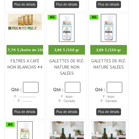
Plus de détails
Plus de détails
Plus de détails
SG
SG
7,79 $
/boite de 100
3,89 $
/150 gr
3,89 $
/150 gr
FILTRES A CAFÉ
GALETTES DE RIZ-
GALETTES DE RIZ-
NON BLANCHIS #4
NATURE NON
NATURE SALÉES
SALÉES
Qté :
Qté :
Qté :
F : ------------------
F : koyo
F : koyo
P : ----------
P : Canada
P : Canada
Plus de détails
Plus de détails
Plus de détails
SG