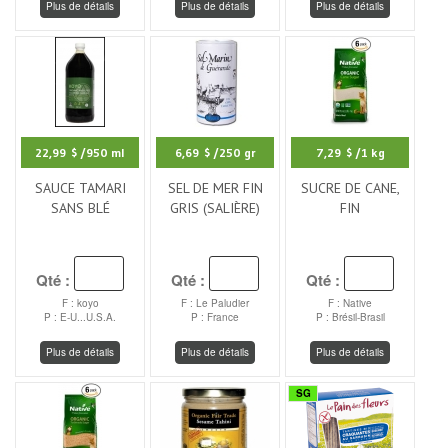
Plus de détails
Plus de détails
Plus de détails
22,99 $
/950 ml
6,69 $
/250 gr
7,29 $
/1 kg
SAUCE TAMARI
SEL DE MER FIN
SUCRE DE CANE,
SANS BLÉ
GRIS (SALIÈRE)
FIN
Qté :
Qté :
Qté :
F : koyo
F : Le Paludier
F : Native
P : E-U...U.S.A.
P : France
P : Brésil-Brasil
Plus de détails
Plus de détails
Plus de détails
SG