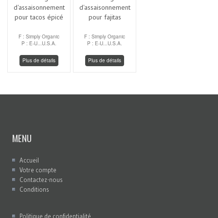
d'assaisonnement
d'assaisonnement
pour tacos épicé
pour fajitas
F : Simply Organic
F : Simply Organic
P : E-U...U.S.A.
P : E-U...U.S.A.
Plus de détails
Plus de détails
MENU
Accueil
Votre compte
Contactez-nous
Conditions
Politique de confidentialité