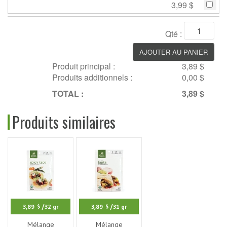
3,99 $
Qté :
Produit principal :
3,89 $
Produits additionnels :
0,00 $
TOTAL :
3,89 $
Produits similaires
3,89 $
/32 gr
3,89 $
/31 gr
Mélange
Mélange