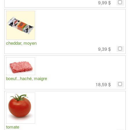
9,99 $
cheddar, moyen
9,39 $
boeuf...haché, maigre
18,59 $
tomate