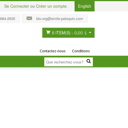
Se Connecter
ou
Créer un compte
.
English
 684-2635
bio-org@emile-peloquin.com
0 ITEM(S)
-
0,00 $
Contactez-nous
Conditions