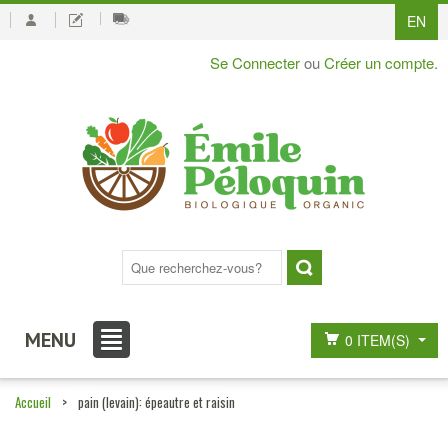
EN
Se Connecter
ou
Créer un compte
.
MENU
0 ITEM(S)
Accueil
>
pain (levain): épeautre et raisin