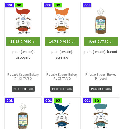
CGL
SG
CGL
SG
CGL
11,85 $
/680 gr
10,79 $
/680 gr
9,49 $
/750 gr
pain (levain):
pain (levain):
pain (levain): kamut
protéiné
Sunrise
F : Little Stream Bakery
F : Little Stream Bakery
F : Little Stream Bakery
P : ONTARIO
P : ONTARIO
P : Local
Plus de détails
Plus de détails
Plus de détails
CGL
CGL
SG
CGL
SG