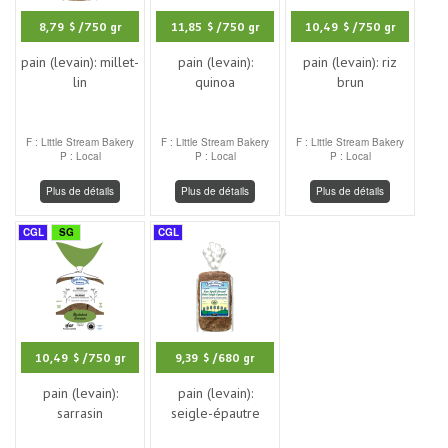
8,79 $
/750 gr
11,85 $
/750 gr
10,49 $
/750 gr
pain (levain): millet-
pain (levain):
pain (levain): riz
lin
quinoa
brun
F : Little Stream Bakery
F : Little Stream Bakery
F : Little Stream Bakery
P : Local
P : Local
P : Local
Plus de détails
Plus de détails
Plus de détails
CGL
SG
CGL
10,49 $
/750 gr
9,39 $
/680 gr
pain (levain):
pain (levain):
sarrasin
seigle-épautre