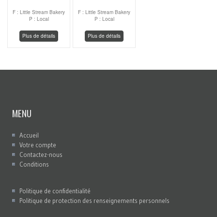
F : Little Stream Bakery
F : Little Stream Bakery
P : Local
P : Local
Plus de détails
Plus de détails
MENU
Accueil
Votre compte
Contactez-nous
Conditions
Politique de confidentialité
Politique de protection des renseignements personnels