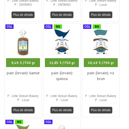
F : Little Stream Bakery
F : Little Stream Bakery
F : Little Stream Bakery
P : ONTARIO
P : ONTARIO
P : Local
Plus de détails
Plus de détails
Plus de détails
CGL
CGL
SG
CGL
SG
9,49 $
/750 gr
11,85 $
/750 gr
10,49 $
/750 gr
pain (levain): kamut
pain (levain):
pain (levain): riz
quinoa
brun
F : Little Stream Bakery
F : Little Stream Bakery
F : Little Stream Bakery
P : Local
P : Local
P : Local
Plus de détails
Plus de détails
Plus de détails
CGL
SG
CGL