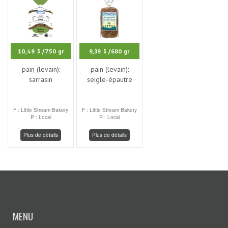
10,49 $
/750 gr
9,39 $
/680 gr
pain (levain):
pain (levain):
sarrasin
seigle-épautre
F : Little Stream Bakery
F : Little Stream Bakery
P : Local
P : Local
Plus de détails
Plus de détails
MENU