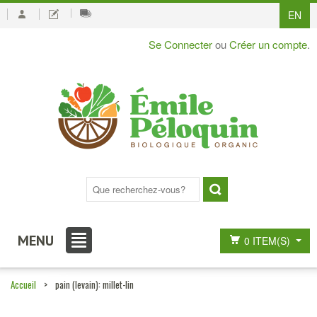
EN
Se Connecter
ou
Créer un compte
.
MENU
0 ITEM(S)
Accueil
>
pain (levain): millet-lin