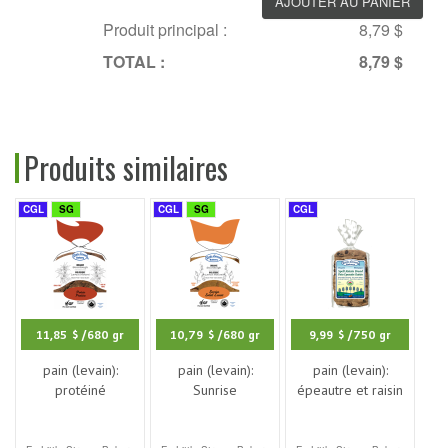
Produit principal :
8,79 $
TOTAL :
8,79 $
Produits similaires
CGL
SG
CGL
SG
CGL
11,85 $
/680 gr
10,79 $
/680 gr
9,99 $
/750 gr
pain (levain):
pain (levain):
pain (levain):
protéiné
Sunrise
épeautre et raisin