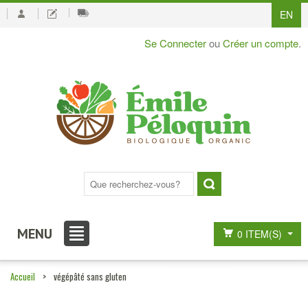
EN
Se Connecter
ou
Créer un compte
.
MENU
0 ITEM(S)
Accueil
>
végépâté sans gluten