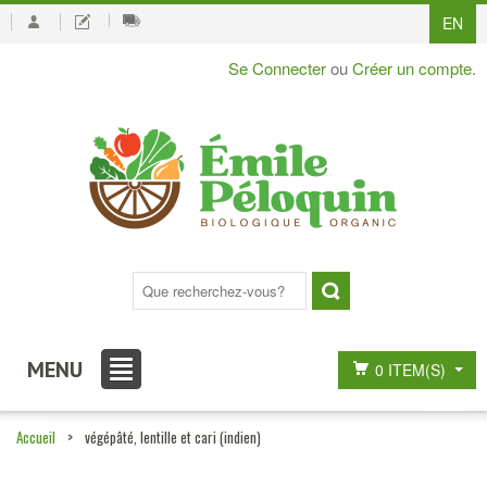
EN
Se Connecter
ou
Créer un compte
.
MENU
0 ITEM(S)
Accueil
>
végépâté, lentille et cari (indien)