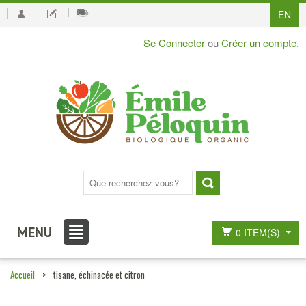
EN
Se Connecter
ou
Créer un compte
.
MENU
0 ITEM(S)
Accueil
>
tisane, échinacée et citron