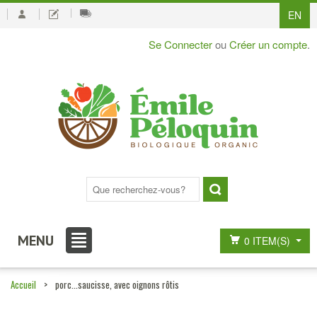
EN
Se Connecter
ou
Créer un compte
.
MENU
0 ITEM(S)
Accueil
>
porc...saucisse, avec oignons rôtis