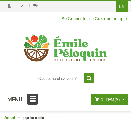
EN
Se Connecter
ou
Créer un compte
.
MENU
0 ITEM(S)
Accueil
>
paprika-moulu