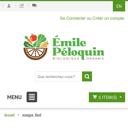
EN
Se Connecter
ou
Créer un compte
.
MENU
0 ITEM(S)
Accueil
>
mangue, Kent