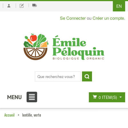
EN
Se Connecter
ou
Créer un compte
.
MENU
0 ITEM(S)
Accueil
>
lentille, verte