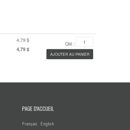
4,79 $
Qté :
4,79 $
PAGE D'ACCUEIL
Français
English