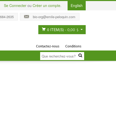
Se Connecter
ou
Créer un compte
.
English
 684-2635
bio-org@emile-peloquin.com
0 ITEM(S)
-
0,00 $
Contactez-nous
Conditions