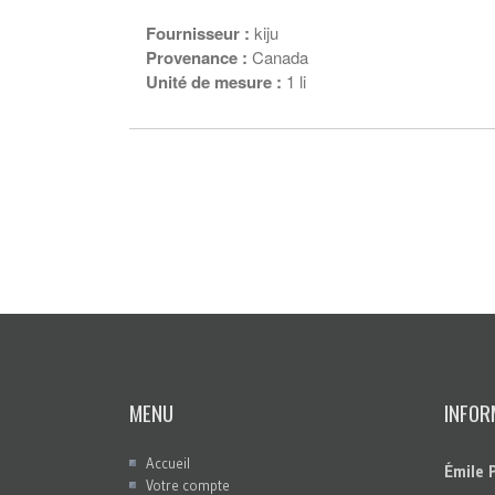
Fournisseur :
kiju
Provenance :
Canada
Unité de mesure :
1 li
MENU
INFOR
Accueil
Émile 
Votre compte