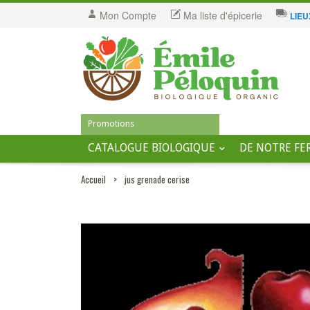
Mon Compte
Ma liste d'épicerie
LIEU
Promotions
CATALOGUE BIOLOGIQUE
DE NOTRE FE
Accueil
>
jus grenade cerise