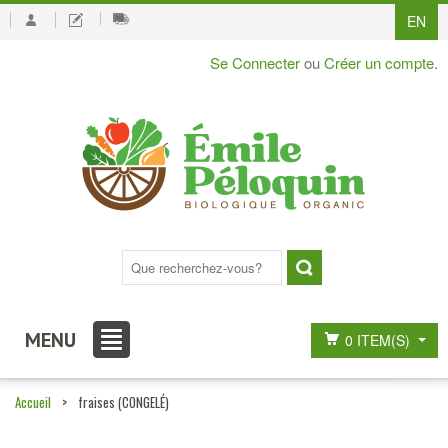
EN
Se Connecter
ou
Créer un compte
.
MENU
0 ITEM(S)
Accueil
>
fraises (CONGELÉ)