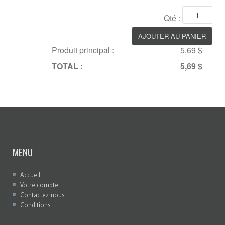
Qté :
Produit principal :
5,69 $
TOTAL :
5,69 $
MENU
Accueil
Votre compte
Contactez-nous
Conditions