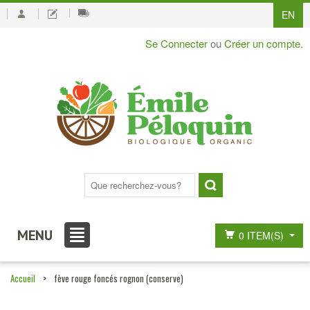
EN
Se Connecter
ou
Créer un compte
.
MENU
0 ITEM(S)
Accueil
>
fève rouge foncés rognon (conserve)