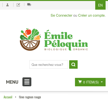
EN
Se Connecter
ou
Créer un compte
.
MENU
0 ITEM(S)
Accueil
>
fève rognon rouge