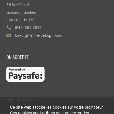
68 St-Médard
Gatineau Québec
CANADA J9H7E3
(819) 684-2635
bio-org@emile-peloquin.com
ON ACCEPTE
PAGE D'ACCUEIL
Ce site web stocke les cookies sur votre ordinateur.
Ces cookies sont utilisés pour collecter des
Français
English