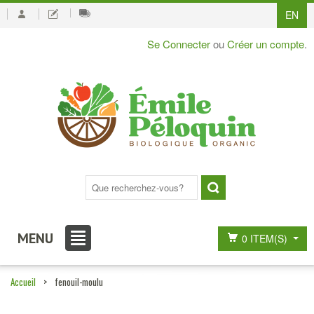
EN
Se Connecter
ou
Créer un compte
.
MENU
0 ITEM(S)
Accueil
>
fenouil-moulu