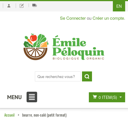
EN
Se Connecter
ou
Créer un compte
.
MENU
0 ITEM(S)
Accueil
>
beurre, non-salé (petit format)