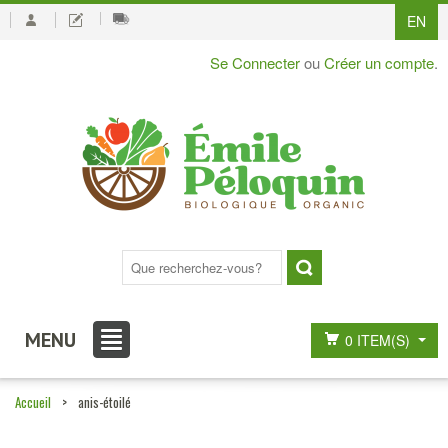
EN
Se Connecter
ou
Créer un compte
.
MENU
0 ITEM(S)
Accueil
>
anis-étoilé